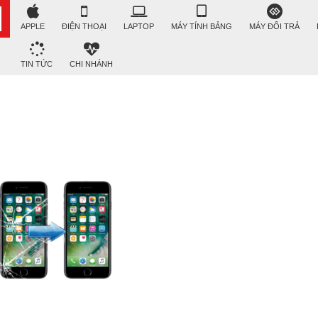
APPLE
ĐIỆN THOẠI
LAPTOP
MÁY TÍNH BẢNG
MÁY ĐỔI TRẢ
TIN TỨC
CHI NHÁNH