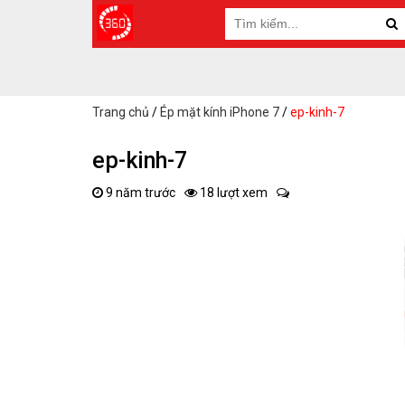
Trang chủ
/
Ép mặt kính iPhone 7
/
ep-kinh-7
ep-kinh-7
9 năm trước
18 lượt xem