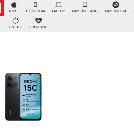
APPLE
ĐIỆN THOẠI
LAPTOP
MÁY TÍNH BẢNG
MÁY ĐỔI TRẢ
TIN TỨC
CHI NHÁNH