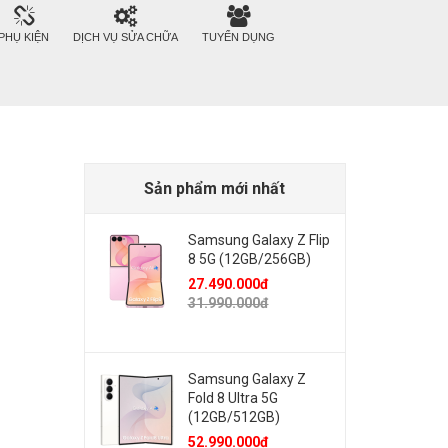
PHỤ KIỆN
DỊCH VỤ SỬA CHỮA
TUYỂN DỤNG
Sản phẩm mới nhất
Samsung Galaxy Z Flip
8 5G (12GB/256GB)
27.490.000đ
31.990.000đ
Samsung Galaxy Z
Fold 8 Ultra 5G
(12GB/512GB)
52.990.000đ