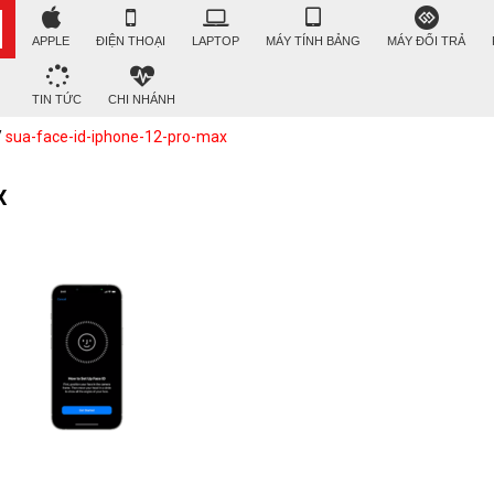
APPLE
ĐIỆN THOẠI
LAPTOP
MÁY TÍNH BẢNG
MÁY ĐỔI TRẢ
TIN TỨC
CHI NHÁNH
/
sua-face-id-iphone-12-pro-max
x