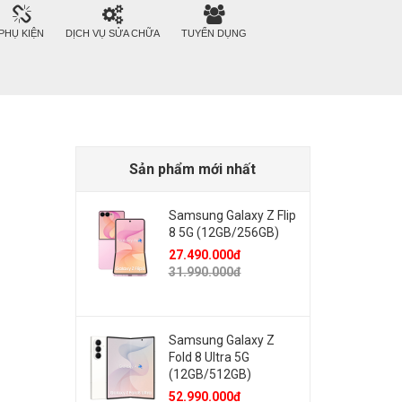
PHỤ KIỆN
DỊCH VỤ SỬA CHỮA
TUYỂN DỤNG
Sản phẩm mới nhất
Samsung Galaxy Z Flip
8 5G (12GB/256GB)
27.490.000đ
31.990.000đ
Samsung Galaxy Z
Fold 8 Ultra 5G
(12GB/512GB)
52.990.000đ