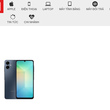
APPLE
ĐIỆN THOẠI
LAPTOP
MÁY TÍNH BẢNG
MÁY ĐỔI TRẢ
TIN TỨC
CHI NHÁNH