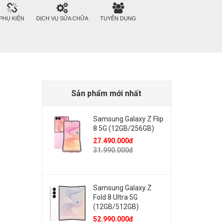
PHỤ KIỆN
DỊCH VỤ SỬA CHỮA
TUYỂN DỤNG
Sản phẩm mới nhất
Samsung Galaxy Z Flip
8 5G (12GB/256GB)
27.490.000đ
31.990.000đ
Samsung Galaxy Z
Fold 8 Ultra 5G
(12GB/512GB)
52.990.000đ