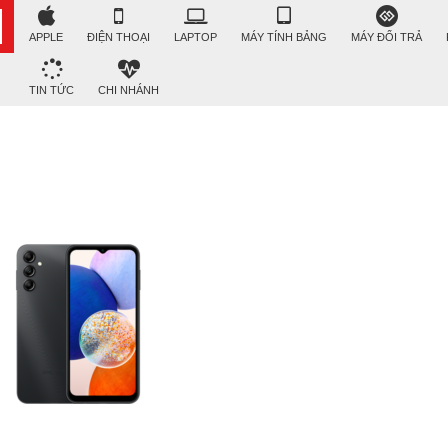
APPLE
ĐIỆN THOẠI
LAPTOP
MÁY TÍNH BẢNG
MÁY ĐỔI TRẢ
TIN TỨC
CHI NHÁNH