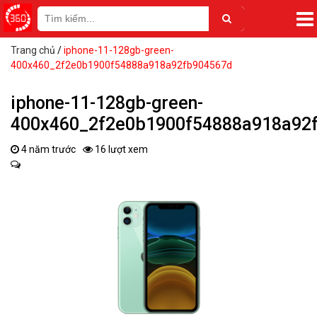
Trang chủ
/
iphone-11-128gb-green-
400x460_2f2e0b1900f54888a918a92fb904567d
iphone-11-128gb-green-
400x460_2f2e0b1900f54888a918a92
4 năm trước
16 lượt xem