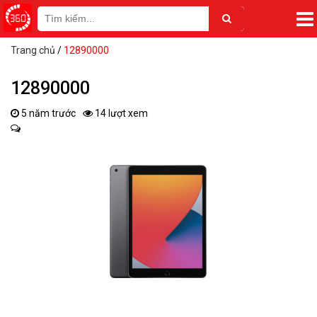
Trang chủ
/
12890000
12890000
5 năm trước
14 lượt xem