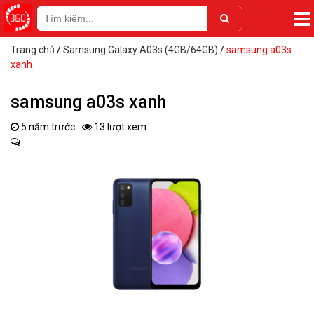
Trang chủ
/
Samsung Galaxy A03s (4GB/64GB)
/
samsung a03s
xanh
samsung a03s xanh
5 năm trước
13 lượt xem